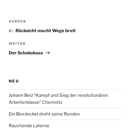
Beitragsnavigation
Vorheriger
ZURÜCK
Beitrag
Rücksicht macht Wege breit
Nächster
WEITER
Beitrag
Der Schokokuss
NEU
Johann Belz “Kampf und Sieg der revolutionären
Arbeiterklasse” Chemnitz
Ein Bierdeckel dreht seine Runden
Rauchende Laterne