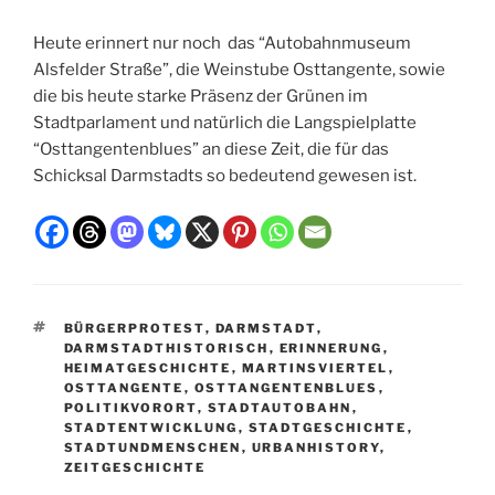
Heute erinnert nur noch das “Autobahnmuseum
Alsfelder Straße”, die Weinstube Osttangente, sowie
die bis heute starke Präsenz der Grünen im
Stadtparlament und natürlich die Langspielplatte
“Osttangentenblues” an diese Zeit, die für das
Schicksal Darmstadts so bedeutend gewesen ist.
SCHLAGWÖRTER
BÜRGERPROTEST
,
DARMSTADT
,
DARMSTADTHISTORISCH
,
ERINNERUNG
,
HEIMATGESCHICHTE
,
MARTINSVIERTEL
,
OSTTANGENTE
,
OSTTANGENTENBLUES
,
POLITIKVORORT
,
STADTAUTOBAHN
,
STADTENTWICKLUNG
,
STADTGESCHICHTE
,
STADTUNDMENSCHEN
,
URBANHISTORY
,
ZEITGESCHICHTE