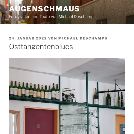
Zum
AUGENSCHMAUS
Inhalt
Fotografien und Texte von Michael Deschamps
springen
VERÖFFENTLICHT
24. JANUAR 2022
VON
MICHAEL DESCHAMPS
AM
Osttangentenblues