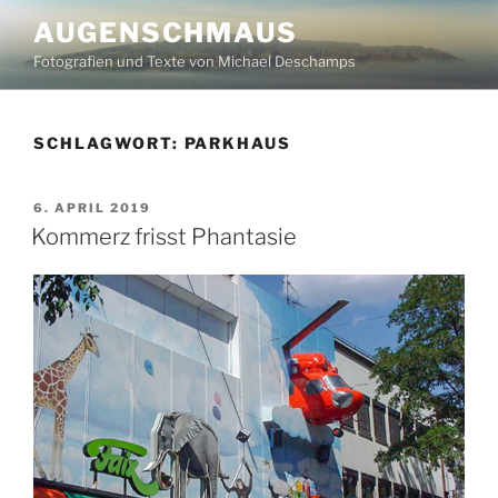
Zum
AUGENSCHMAUS
Inhalt
Fotografien und Texte von Michael Deschamps
springen
SCHLAGWORT:
PARKHAUS
VERÖFFENTLICHT
6. APRIL 2019
AM
Kommerz frisst Phantasie