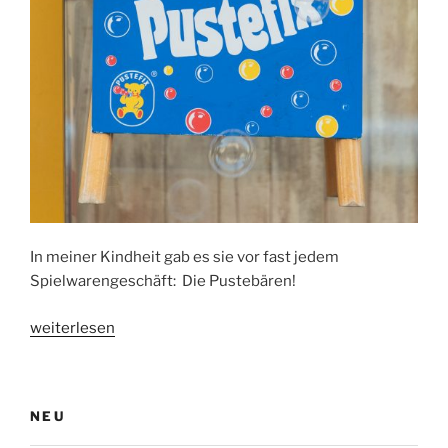
In meiner Kindheit gab es sie vor fast jedem
Spielwarengeschäft: Die Pustebären!
„Ein
weiterlesen
Bär
bläst
Seifenblasen“
NEU