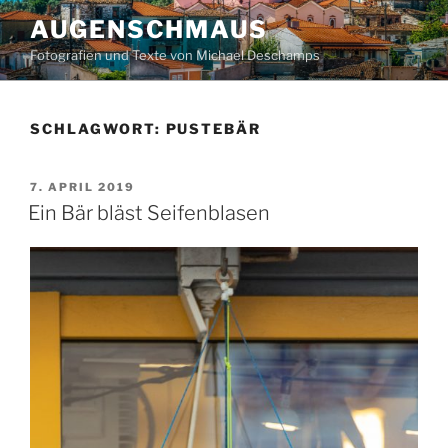
Zum
AUGENSCHMAUS
Inhalt
Fotografien und Texte von Michael Deschamps
springen
SCHLAGWORT:
PUSTEBÄR
VERÖFFENTLICHT
7. APRIL 2019
AM
Ein Bär bläst Seifenblasen