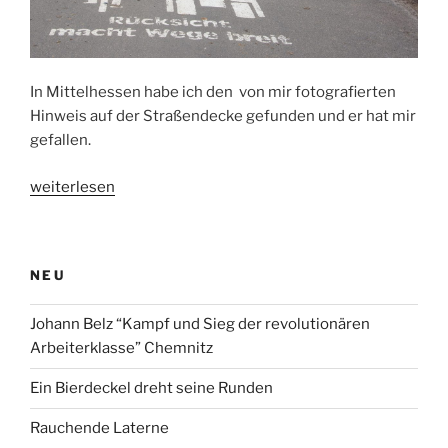
In Mittelhessen habe ich den von mir fotografierten
Hinweis auf der Straßendecke gefunden und er hat mir
gefallen.
„Rücksicht
weiterlesen
macht
Wege
breit“
NEU
Johann Belz “Kampf und Sieg der revolutionären
Arbeiterklasse” Chemnitz
Ein Bierdeckel dreht seine Runden
Rauchende Laterne