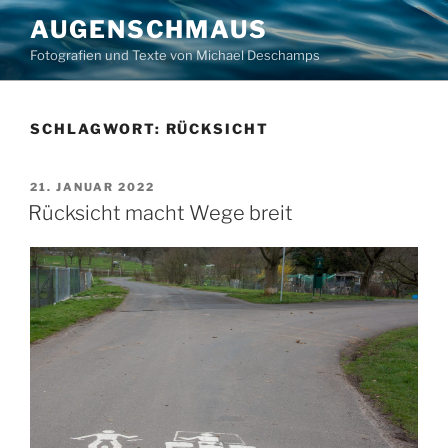
Zum
AUGENSCHMAUS
Inhalt
Fotografien und Texte von Michael Deschamps
springen
SCHLAGWORT:
RÜCKSICHT
VERÖFFENTLICHT
21. JANUAR 2022
AM
Rücksicht macht Wege breit