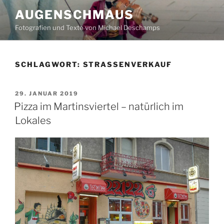
Zum
AUGENSCHMAUS
Inhalt
Fotografien und Texte von Michael Deschamps
springen
SCHLAGWORT:
STRASSENVERKAUF
VERÖFFENTLICHT
29. JANUAR 2019
AM
Pizza im Martinsviertel – natürlich im
Lokales