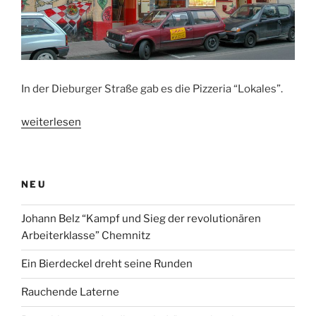
In der Dieburger Straße gab es die Pizzeria “Lokales”.
„Pizza
weiterlesen
im
Martinsviertel
–
NEU
natürlich
im
Johann Belz “Kampf und Sieg der revolutionären
Lokales“
Arbeiterklasse” Chemnitz
Ein Bierdeckel dreht seine Runden
Rauchende Laterne