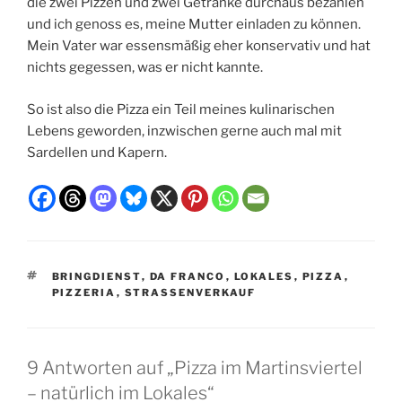
die zwei Pizzen und zwei Getränke durchaus bezahlen
und ich genoss es, meine Mutter einladen zu können.
Mein Vater war essensmäßig eher konservativ und hat
nichts gegessen, was er nicht kannte.
So ist also die Pizza ein Teil meines kulinarischen
Lebens geworden, inzwischen gerne auch mal mit
Sardellen und Kapern.
SCHLAGWÖRTER
BRINGDIENST
,
DA FRANCO
,
LOKALES
,
PIZZA
,
PIZZERIA
,
STRASSENVERKAUF
9 Antworten auf „Pizza im Martinsviertel
– natürlich im Lokales“