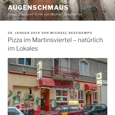
Zum
AUGENSCHMAUS
Inhalt
Fotografien und Texte von Michael Deschamps
springen
VERÖFFENTLICHT
29. JANUAR 2019
VON
MICHAEL DESCHAMPS
AM
Pizza im Martinsviertel – natürlich
im Lokales