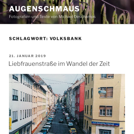
Zum
AUGENSCHMAUS
Inhalt
Fotografien und Texte von Michael Deschamps
springen
SCHLAGWORT:
VOLKSBANK
VERÖFFENTLICHT
21. JANUAR 2019
AM
Liebfrauenstraße im Wandel der Zeit