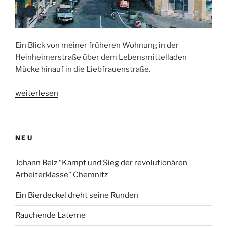
Ein Blick von meiner früheren Wohnung in der
Heinheimerstraße über dem Lebensmittelladen
Mücke hinauf in die Liebfrauenstraße.
„Liebfrauenstraße
weiterlesen
im
Wandel
der
NEU
Zeit“
Johann Belz “Kampf und Sieg der revolutionären
Arbeiterklasse” Chemnitz
Ein Bierdeckel dreht seine Runden
Rauchende Laterne