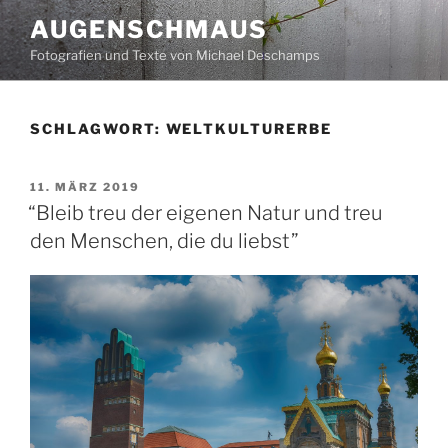
Zum
AUGENSCHMAUS
Inhalt
Fotografien und Texte von Michael Deschamps
springen
SCHLAGWORT:
WELTKULTURERBE
VERÖFFENTLICHT
11. MÄRZ 2019
AM
“Bleib treu der eigenen Natur und treu
den Menschen, die du liebst”