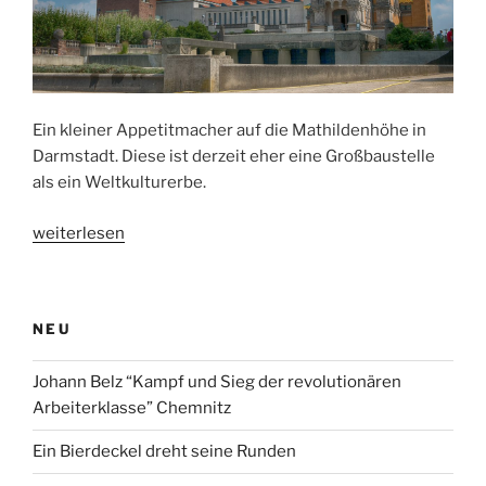
Ein kleiner Appetitmacher auf die Mathildenhöhe in
Darmstadt. Diese ist derzeit eher eine Großbaustelle
als ein Weltkulturerbe.
„“Bleib
weiterlesen
treu
der
eigenen
NEU
Natur
und
Johann Belz “Kampf und Sieg der revolutionären
treu
Arbeiterklasse” Chemnitz
den
Menschen,
Ein Bierdeckel dreht seine Runden
die