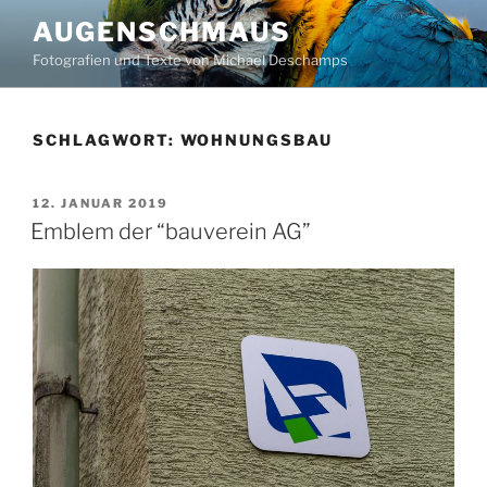
Zum
AUGENSCHMAUS
Inhalt
Fotografien und Texte von Michael Deschamps
springen
SCHLAGWORT:
WOHNUNGSBAU
VERÖFFENTLICHT
12. JANUAR 2019
AM
Emblem der “bauverein AG”