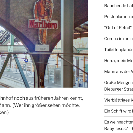
Rauchende Lat
Pusteblumen o
“Out of Petrol
Corona in mein
Toilettenplaude
Hurra, mein Me
Mann aus der
Große Mengen e
Dieburger Stra
nhof noch aus früheren Jahren kennt,
Vierblättriges 
Mann. (Wer ihn größer sehen möchte,
Ein Schiff wir
ken.)
Es weihnachtet
Baby Jesus? – 