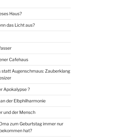
eses Haus?
nn das Licht aus?
Wasser
iener Cafehaus
statt Augenschmaus: Zauberklang
esizer
er Apokalypse ?
 an der Elbphilharmonie
er und der Mensch
Oma zum Geburtstag immer nur
 bekommen hat?