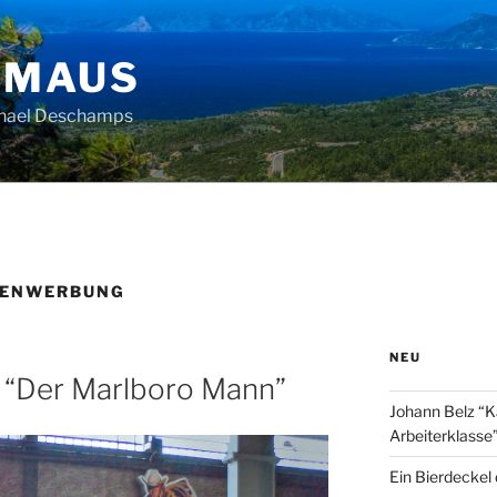
HMAUS
chael Deschamps
TENWERBUNG
NEU
 “Der Marlboro Mann”
Johann Belz “K
Arbeiterklasse
Ein Bierdeckel