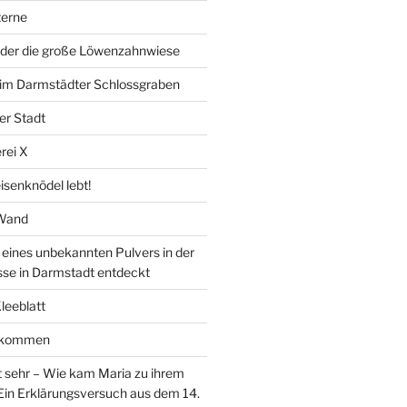
erne
der die große Löwenzahnwiese
” im Darmstädter Schlossgraben
er Stadt
rei X
isenknödel lebt!
 Wand
ines unbekannten Pulvers in der
sse in Darmstadt entdeckt
Kleeblatt
d kommen
 sehr – Wie kam Maria zu ihrem
Ein Erklärungsversuch aus dem 14.