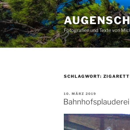
Zum
Inhalt
AUGENSC
springen
Fotografien und Texte von Mi
SCHLAGWORT:
ZIGARET
VERÖFFENTLICHT
10. MÄRZ 2019
AM
Bahnhofsplauderei