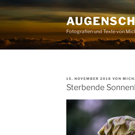
Zum
Inhalt
AUGENSC
springen
Fotografien und Texte von Mi
VERÖFFENTLICHT
15. NOVEMBER 2018
VON
MICH
AM
Sterbende Sonne