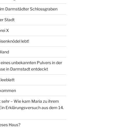
” im Darmstädter Schlossgraben
er Stadt
rei X
isenknödel lebt!
 Wand
ines unbekannten Pulvers in der
sse in Darmstadt entdeckt
Kleeblatt
d kommen
 sehr – Wie kam Maria zu ihrem
Ein Erklärungsversuch aus dem 14.
eses Haus?