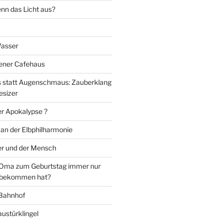
nn das Licht aus?
Wasser
iener Cafehaus
statt Augenschmaus: Zauberklang
esizer
er Apokalypse ?
 an der Elbphilharmonie
er und der Mensch
Oma zum Geburtstag immer nur
 bekommen hat?
 Bahnhof
ustürklingel