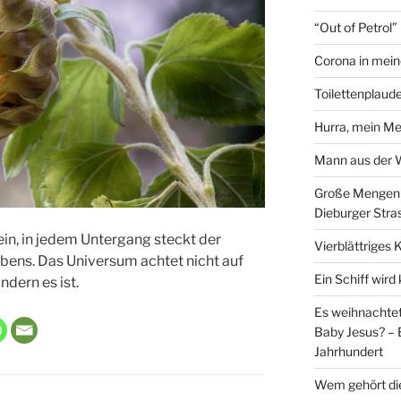
“Out of Petrol
Corona in mein
Toilettenplaude
Hurra, mein Me
Mann aus der
Große Mengen e
Dieburger Stra
ein, in jedem Untergang steckt der
Vierblättriges 
ebens.
Das Universum achtet nicht auf
Ein Schiff wir
dern es ist.
Es weihnachtet
Baby Jesus? – 
Jahrhundert
Wem gehört di