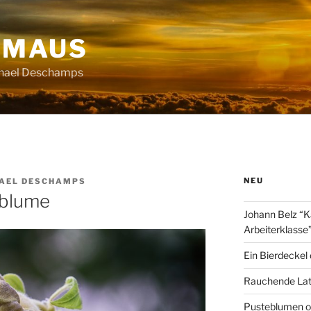
HMAUS
chael Deschamps
NEU
AEL DESCHAMPS
nblume
Johann Belz “K
Arbeiterklasse
Ein Bierdeckel
Rauchende Lat
Pusteblumen o