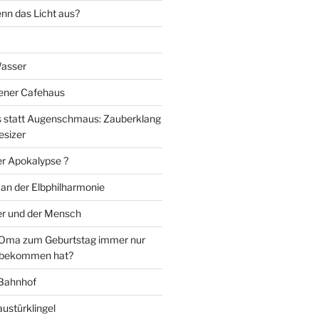
nn das Licht aus?
Wasser
iener Cafehaus
statt Augenschmaus: Zauberklang
esizer
er Apokalypse ?
 an der Elbphilharmonie
er und der Mensch
Oma zum Geburtstag immer nur
 bekommen hat?
 Bahnhof
ustürklingel