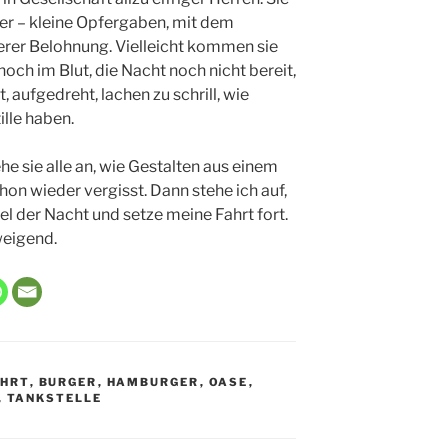
er – kleine Opfergaben, mit dem
rer Belohnung. Vielleicht kommen sie
noch im Blut, die Nacht noch nicht bereit,
t, aufgedreht, lachen zu schrill, wie
ille haben.
e sie alle an, wie Gestalten aus einem
n wieder vergisst. Dann stehe ich auf,
kel der Nacht und setze meine Fahrt fort.
weigend.
HRT
,
BURGER
,
HAMBURGER
,
OASE
,
,
TANKSTELLE