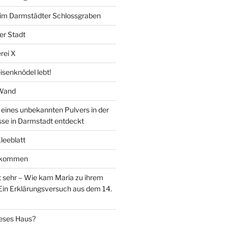
” im Darmstädter Schlossgraben
er Stadt
rei X
isenknödel lebt!
 Wand
ines unbekannten Pulvers in der
sse in Darmstadt entdeckt
Kleeblatt
d kommen
 sehr – Wie kam Maria zu ihrem
Ein Erklärungsversuch aus dem 14.
eses Haus?