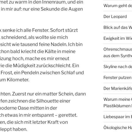
met zu warm in den Innenraum, und ein
Warum geht de
in mir auf: nur eine Sekunde die Augen
Der Leopard
Blick auf das 
senke ich alle Fenster. Sofort stürzt
, schneidend, als wollte sie mich
Ewigkeit im W
esicht wie tausend feine Nadeln. Ich bin
Ohrenschmaus 
hon bald kriecht die Kälte in meine
aus dem Synth
izung hoch, mache es mir erneut
e die Müdigkeit zurückschleicht. Ein
Skyline nach d
Frost, ein Pendeln zwischen Schlaf und
Fenster putzen
um Kilometer.
Der Marienkäf
chten. Zuerst nur ein matter Schein, dann
Warum meine 
ifen zeichnen die Silhouette einer
Plastikblumen
moderne Oase mitten in der
ch etwas in mir entspannt – gerettet.
Liebespaar im
en, die sich mit letzter Kraft von
Ökologische Ha
hleppt haben.