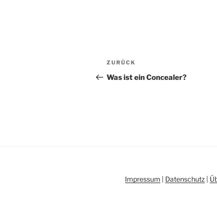
Beitragsnavigation
Vorheriger
ZURÜCK
Beitrag
Was ist ein Concealer?
Impressum
|
Datenschutz
|
Ü