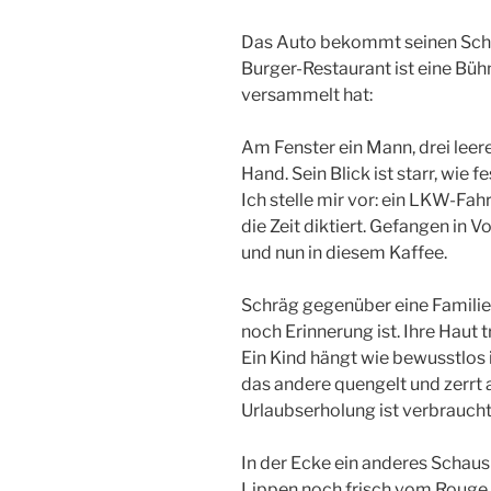
Das Auto bekommt seinen Schlu
Burger-Restaurant ist eine Bühn
versammelt hat:
Am Fenster ein Mann, drei leere
Hand. Sein Blick ist starr, wie
Ich stelle mir vor: ein LKW-Fa
die Zeit diktiert. Gefangen in V
und nun in diesem Kaffee.
Schräg gegenüber eine Familie,
noch Erinnerung ist. Ihre Haut 
Ein Kind hängt wie bewusstlos 
das andere quengelt und zerrt a
Urlaubserholung ist verbraucht,
In der Ecke ein anderes Schaus
Lippen noch frisch vom Rouge, i