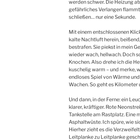
werden schwer. Die Heizung at
gefährliches Verlangen flammt 
schließen… nur eine Sekunde.
Mit einem entschlossenen Klick 
kalte Nachtluft herein, beißend
bestrafen. Sie piekst in mein G
wieder wach, hellwach. Doch sc
Knochen. Also drehe ich die He
kuschelig warm – und merke, wi
endloses Spiel von Wärme und 
Wachen. So geht es Kilometer 
Und dann, in der Ferne: ein Leu
klarer, kräftiger. Rote Neonstre
Tankstelle am Rastplatz. Eine 
Asphaltwüste. Ich spüre, wie si
Hierher zieht es die Verzweifelt
Leitplanke zu Leitplanke gesc