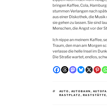
bringen Kaffee, Cola, Hamburg
stummen Verlangen nach späte
aus einer Diskothek, die Musik 
sie gehen zu lassen. Sie sind lau
Menschen, die Angst vor der St
Ich nippe an meinem Kaffee, seh
Traum, den man am Morgen scho
verlasse die helle Insel im Dun
Die Straße wartet, endlos, sch
SCHLAGWÖRTER
AUTO
,
AUTOBAHN
,
AUTOFA
RASTPLATZ
,
RASTSTÄTTE