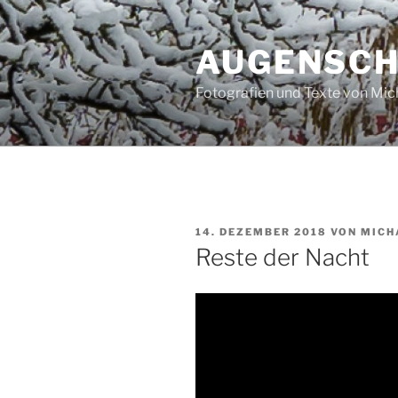
Zum
Inhalt
AUGENSC
springen
Fotografien und Texte von Mi
VERÖFFENTLICHT
14. DEZEMBER 2018
VON
MICH
AM
Reste der Nacht