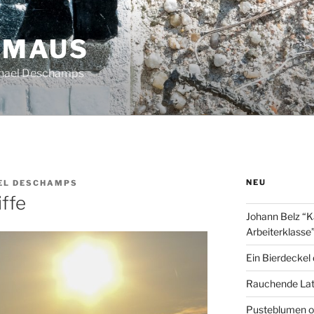
HMAUS
chael Deschamps
NEU
EL DESCHAMPS
iffe
Johann Belz “K
Arbeiterklasse
Ein Bierdeckel
Rauchende Lat
Pusteblumen o