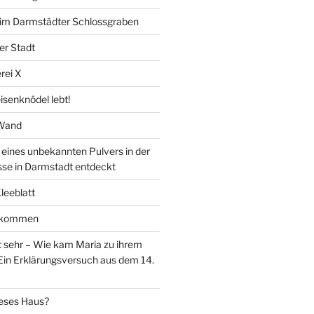
” im Darmstädter Schlossgraben
er Stadt
rei X
isenknödel lebt!
 Wand
ines unbekannten Pulvers in der
sse in Darmstadt entdeckt
Kleeblatt
d kommen
 sehr – Wie kam Maria zu ihrem
Ein Erklärungsversuch aus dem 14.
eses Haus?