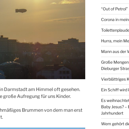
“Out of Petrol
Corona in mein
Toilettenplaude
Hurra, mein Me
Mann aus der
Große Mengen e
Dieburger Stra
Vierblättriges 
e in Darmstadt am Himmel oft gesehen.
Ein Schiff wir
e große Aufregung für uns Kinder.
Es weihnachtet
Baby Jesus? – 
leichmäßiges Brummen von dem man erst
Jahrhundert
t.
Wem gehört di