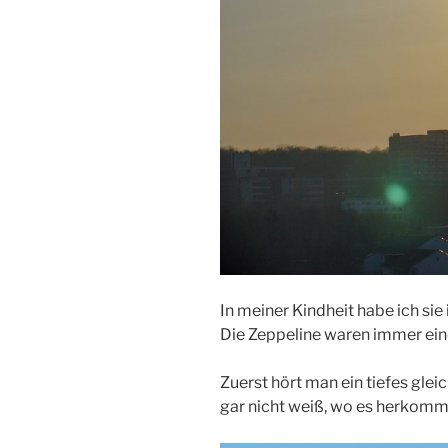
In meiner Kindheit habe ich si
Die Zeppeline waren immer ein
Zuerst hört man ein tiefes g
gar nicht weiß, wo es herkomm