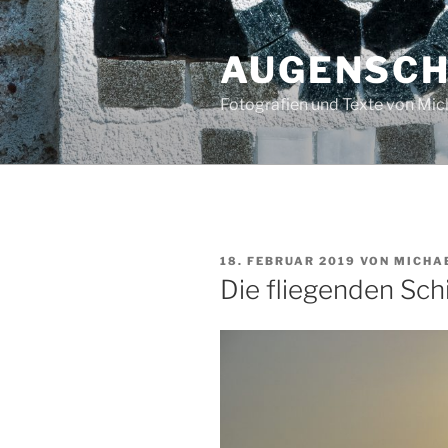
Zum
Inhalt
AUGENSC
springen
Fotografien und Texte von Mi
VERÖFFENTLICHT
18. FEBRUAR 2019
VON
MICHA
AM
Die fliegenden Sch