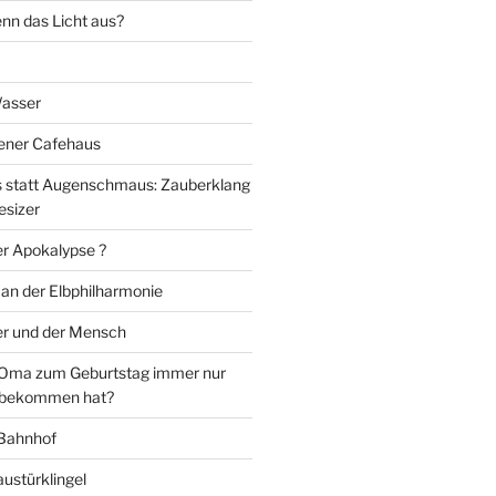
nn das Licht aus?
Wasser
iener Cafehaus
statt Augenschmaus: Zauberklang
esizer
er Apokalypse ?
 an der Elbphilharmonie
er und der Mensch
Oma zum Geburtstag immer nur
 bekommen hat?
 Bahnhof
ustürklingel