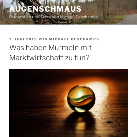
Zum
AUGENSCHMAUS
Inhalt
Fotografien und Texte von Michael Deschamps
springen
VERÖFFENTLICHT
7. JUNI 2019
VON
MICHAEL DESCHAMPS
AM
Was haben Murmeln mit
Marktwirtschaft zu tun?