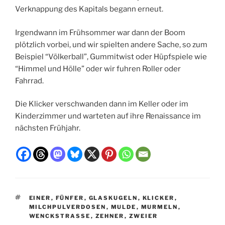
Verknappung des Kapitals begann erneut.
Irgendwann im Frühsommer war dann der Boom
plötzlich vorbei, und wir spielten andere Sache, so zum
Beispiel “Völkerball”, Gummitwist oder Hüpfspiele wie
“Himmel und Hölle” oder wir fuhren Roller oder
Fahrrad.
Die Klicker verschwanden dann im Keller oder im
Kinderzimmer und warteten auf ihre Renaissance im
nächsten Frühjahr.
SCHLAGWÖRTER
EINER
,
FÜNFER
,
GLASKUGELN
,
KLICKER
,
MILCHPULVERDOSEN
,
MULDE
,
MURMELN
,
WENCKSTRASSE
,
ZEHNER
,
ZWEIER