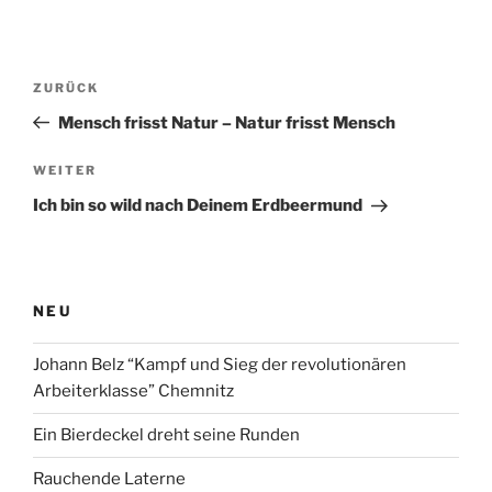
Beitragsnavigation
Vorheriger
ZURÜCK
Beitrag
Mensch frisst Natur – Natur frisst Mensch
Nächster
WEITER
Beitrag
Ich bin so wild nach Deinem Erdbeermund
NEU
Johann Belz “Kampf und Sieg der revolutionären
Arbeiterklasse” Chemnitz
Ein Bierdeckel dreht seine Runden
Rauchende Laterne