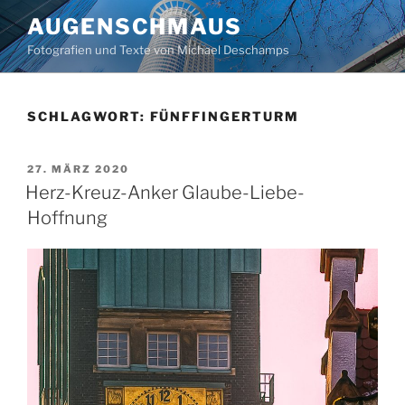
Zum
AUGENSCHMAUS
Inhalt
Fotografien und Texte von Michael Deschamps
springen
SCHLAGWORT:
FÜNFFINGERTURM
VERÖFFENTLICHT
27. MÄRZ 2020
AM
Herz-Kreuz-Anker Glaube-Liebe-
Hoffnung