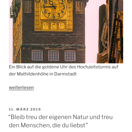
Ein Blick auf die goldene Uhr des Hochzeitsturms auf
der Mathildenhöhe in Darmstadt
„Herz-
weiterlesen
Kreuz-
Anker
Glaube-
VERÖFFENTLICHT
11. MÄRZ 2019
AM
Liebe-
“Bleib treu der eigenen Natur und treu
Hoffnung“
den Menschen, die du liebst”