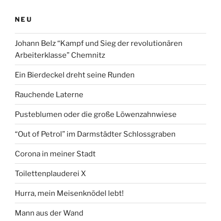
eigenen
NEU
Natur
und
Johann Belz “Kampf und Sieg der revolutionären
treu
Arbeiterklasse” Chemnitz
den
Menschen,
Ein Bierdeckel dreht seine Runden
die
du
Rauchende Laterne
liebst”“
Pusteblumen oder die große Löwenzahnwiese
“Out of Petrol” im Darmstädter Schlossgraben
Corona in meiner Stadt
Toilettenplauderei X
Hurra, mein Meisenknödel lebt!
Mann aus der Wand