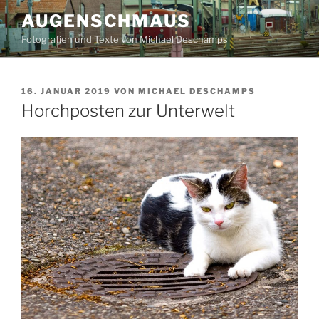
Zum
AUGENSCHMAUS
Inhalt
Fotografien und Texte von Michael Deschamps
springen
VERÖFFENTLICHT
16. JANUAR 2019
VON
MICHAEL DESCHAMPS
AM
Horchposten zur Unterwelt