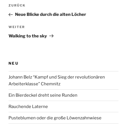
Beitragsnavigation
Vorheriger
ZURÜCK
Beitrag
Neue Blicke durch die alten Löcher
Nächster
WEITER
Beitrag
Walking to the sky
NEU
Johann Belz “Kampf und Sieg der revolutionären
Arbeiterklasse” Chemnitz
Ein Bierdeckel dreht seine Runden
Rauchende Laterne
Pusteblumen oder die große Löwenzahnwiese