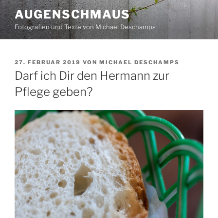
Zum
AUGENSCHMAUS
Inhalt
Fotografien und Texte von Michael Deschamps
springen
VERÖFFENTLICHT
27. FEBRUAR 2019
VON
MICHAEL DESCHAMPS
AM
Darf ich Dir den Hermann zur
Pflege geben?