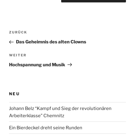
Beitragsnavigation
Vorheriger
ZURÜCK
Beitrag
Das Geheimnis des alten Clowns
Nächster
WEITER
Beitrag
Hochspannung und Musik
NEU
Johann Belz “Kampf und Sieg der revolutionären
Arbeiterklasse” Chemnitz
Ein Bierdeckel dreht seine Runden