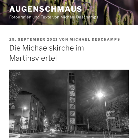
Zum
AUGENSCHMAUS
Inhalt
Fotografien und Texte von Michael Deschamps
springen
VERÖFFENTLICHT
29. SEPTEMBER 2021
VON
MICHAEL DESCHAMPS
AM
Die Michaelskirche im
Martinsviertel